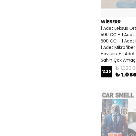
WİEBERR
1 Adet Leksus O
500 CC + 1 Adet 
500 CC + 1 Adet 
1 Adet Mikrofibe
Havlusu + 1 Adet 
Sahih Çok Amaçlı
₺ 1,320.
%
20
₺ 1,05