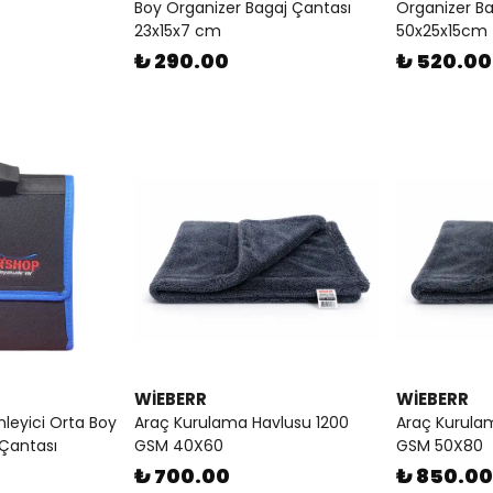
Boy Organizer Bagaj Çantası
Organizer Ba
23x15x7 cm
50x25x15cm
₺ 290.00
₺ 520.00
WİEBERR
WİEBERR
leyici Orta Boy
Araç Kurulama Havlusu 1200
Araç Kurula
 Çantası
GSM 40X60
GSM 50X80
₺ 700.00
₺ 850.00