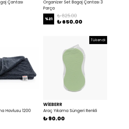
gaj Çantası
Organizer Set Bagaj Çantası 3
Parça
₺ 825.00
%
21
₺ 650.00
Tükendi
WİEBERR
ma Havlusu 1200
Araç Yıkama Süngeri Renkli
₺ 90.00