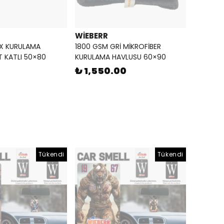
WİEBERR
ÜX KURULAMA
1800 GSM GRİ MİKROFİBER
T KATLI 50×80
KURULAMA HAVLUSU 60×90
₺ 1,550.00
Tükendi
Tükendi