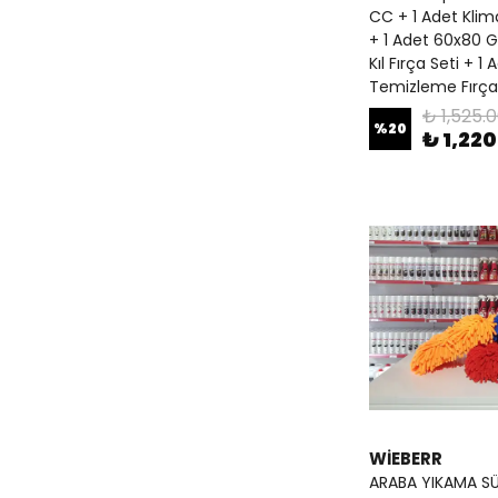
CC + 1 Adet Klim
+ 1 Adet 60x80 G
Kıl Fırça Seti + 1
Temizleme Fırça
₺ 1,525.
%
20
₺ 1,22
WİEBERR
ARABA YIKAMA S