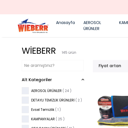
Anasayfa
AEROSOL
KAM
ÜRÜNLER
WİEBERR
145
ürün
Fiyat artan
Alt Kategoriler
AEROSOL ÜRÜNLER
(
24
)
DETAYLI TEMİZLİK ÜRÜNLERİ
(
2
)
Evsel Temizlik
(
1
)
KAMPANYALAR
(
25
)