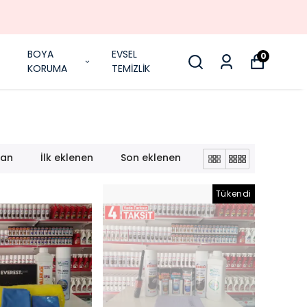
BOYA
EVSEL
0
KORUMA
TEMİZLİK
lan
İlk eklenen
Son eklenen
Tükendi