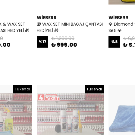
WİEBERR
WİEBERR
K & WAX SET
🎁 WAX SET MİNİ BAGAJ ÇANTASI
💎 Diamond 
SI HEDİYELİ 🎁
HEDİYELİ 🎁
Seti 💎
00
₺ 1,200.00
₺ 6,
%
17
%
8
0.00
₺ 999.00
₺ 5
Tükendi
Tükendi