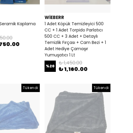
WİEBERR
Seramik Kaplama
1 Adet Köpük Temizleyici 500
CC + 1 Adet Torpido Parlatıcı
500 CC + 3 Adet + Detaylı
250.00
Temizlik Fırçası + Cam Bezi + 1
,750.00
Adet Hediye Çamaşır
Yumuşatıcı 1 Lt
₺ 1,450.00
%
20
₺ 1,160.00
Tükendi
Tükendi