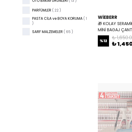
OTO BAKIM ÜRÜNLERİ
(
13
)
PARFÜMLER
(
22
)
WİEBERR
PASTA CİLA ve BOYA KORUMA
(
1
)
🎁 KOLAY SERAMİ
MİNİ BAGAJ ÇANTA
SARF MALZEMELER
(
65
)
₺ 1,650.
%
12
₺ 1,45