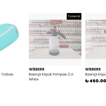
Tükendi
WİEBERR
WİEBERR
 Torbası
Basınçlı Köpük Pompası 2 Lt
Basınçlı Köp
White
₺ 450.0
₺ 375.00