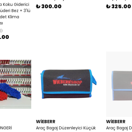
a Koku Giderici
₺ 300.00
₺ 325.00
üderi Bez + 3'lü
 Adet Klima
sı
00
0.00
WİEBERR
WİEBERR
ÜNGERİ
Araç Bagaj Düzenleyici Küçük
Araç Bagaj D