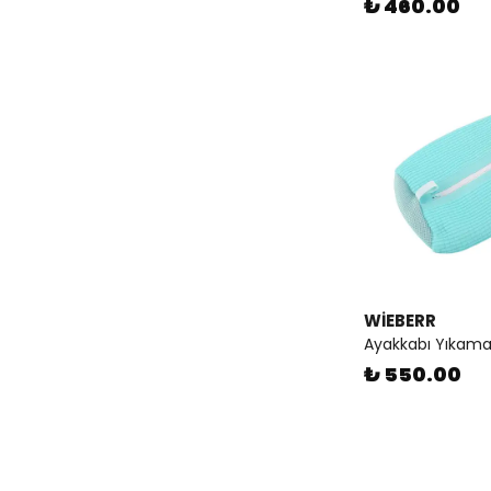
₺ 460.00
WİEBERR
Ayakkabı Yıkama
₺ 550.00