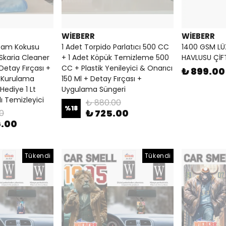
WİEBERR
WİEBERR
rtam Kokusu
1 Adet Torpido Parlatıcı 500 CC
1400 GSM L
Skaria Cleaner
+ 1 Adet Köpük Temizleme 500
HAVLUSU ÇİF
Detay Fırçası +
CC + Plastik Yenileyici & Onarıcı
₺ 899.00
r Kurulama
150 Ml + Detay Fırçası +
Hediye 1 Lt
Uygulama Süngeri
 Temizleyici
₺ 880.00
%
18
₺ 725.00
00
6.00
Tükendi
Tükendi