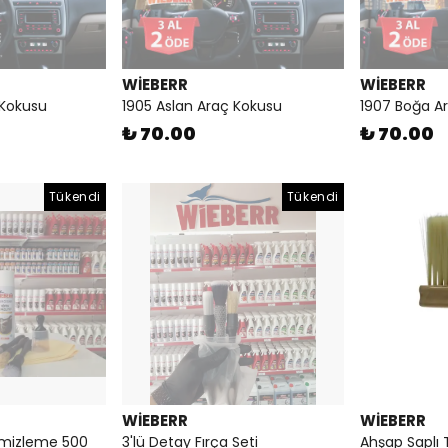
WİEBERR
WİEBERR
 Kokusu
1905 Aslan Araç Kokusu
1907 Boğa A
₺ 70.00
₺ 70.00
Tükendi
Tükendi
WİEBERR
WİEBERR
emizleme 500
3'lü Detay Fırça Seti
Ahşap Saplı T