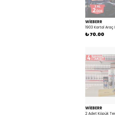
WİEBERR
1903 Kartal Araç
₺ 70.00
WİEBERR
2 Adet Köpük T