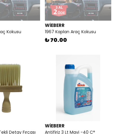
WİEBERR
raç Kokusu
1967 Kaplan Araç Kokusu
₺ 70.00
WİEBERR
ekli Detay Fırçası
Antifiriz 3 Lt Mavi -40 C°