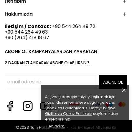
Hesabım
Hakkımızda
İletişim / Contact :
+90 544 264 49 72
+90 544 264 49 63
+90 (264) 418 18 67
ABONE OL KAMPANYALARDAN YARARLAN
2 DAKİKANIZI AYIRARAK ABONE OLABİLİRSİNİZ.
ABONE OL
Alışveriş deneyiminizi iyileştirmek için
yasal düzenlemelere uygun çerezler
(cookies) kullanıyoruz. Detaylı bilgiye
Gizlilik ve Çerez Politikası
sayfamızdan
erişebilirsiniz.
Anladım
©2023 Tüm Hakları Saklıdır - ikas E-Ticaret
Altyapısı ile