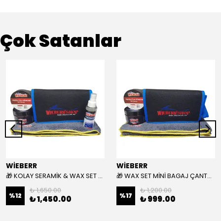
Çok Satanlar
WİEBERR
WİEBERR
🎁 KOLAY SERAMİK & WAX SET MİNİ BAGAJ ÇANTASI HEDİYELİ 🎁
🎁 WAX SET MİNİ BAGAJ ÇANTASI HEDİYELİ 🎁
₺ 1,650.00
₺ 1,200.00
%
12
%
17
₺ 1,450.00
₺ 999.00