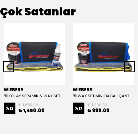
Çok Satanlar
WİEBERR
WİEBERR
🎁 KOLAY SERAMİK & WAX SET MİNİ BAGAJ ÇANTASI HEDİYELİ 🎁
🎁 WAX SET MİNİ BAGAJ ÇANTASI HEDİYELİ 🎁
₺ 1,650.00
₺ 1,200.00
%
12
%
17
₺ 1,450.00
₺ 999.00