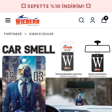
💥 SEPETTE %10 İNDİRİM! 💥
0
PARFÜMLER
ASMA KOKULAR