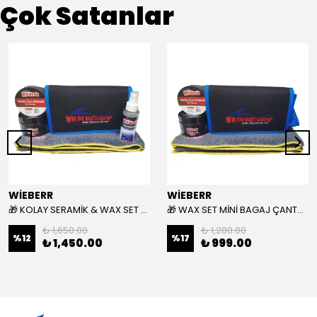
Çok Satanlar
WİEBERR
WİEBERR
🎁 KOLAY SERAMİK & WAX SET MİNİ BAGAJ ÇANTASI HEDİYELİ 🎁
🎁 WAX SET MİNİ BAGAJ ÇANTASI HEDİYELİ 🎁
₺ 1,650.00
₺ 1,200.00
%
12
%
17
₺ 1,450.00
₺ 999.00