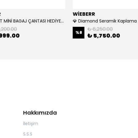
R
WİEBERR
🎁 WAX SET MİNİ BAGAJ ÇANTASI HEDİYELİ 🎁
💎 Diamond Seramik Kaplama S
1,200.00
₺ 6,250.00
%
8
999.00
₺ 5,750.00
Hakkımızda
İletişim
S.S.S