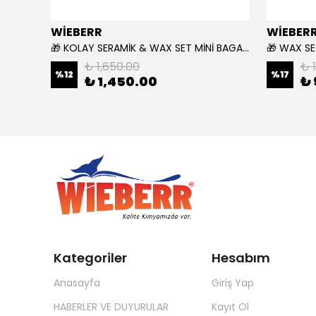
WİEBERR
WİEBER
🎁 KOLAY SERAMİK & WAX SET MİNİ BAGAJ ÇANTASI HEDİYELİ 🎁
₺ 1,650.00
₺ 
%
12
%
17
₺ 1,450.00
₺ 
Kategoriler
Hesabım
Anasayfa
Giriş Yap
HABERLER VE DUYURULAR
Kayıt Ol