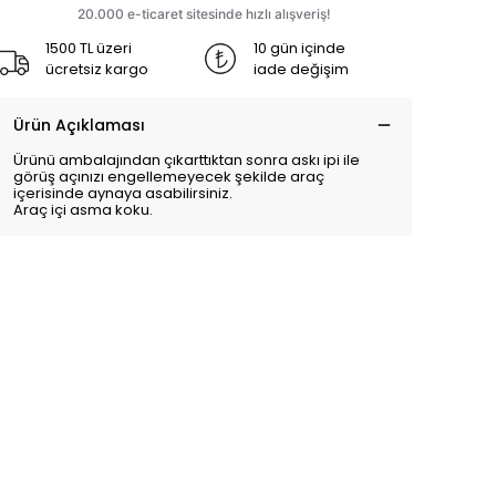
1500 TL üzeri
10 gün içinde
ücretsiz kargo
iade değişim
Ürün Açıklaması
Ürünü ambalajından çıkarttıktan sonra askı ipi ile
görüş açınızı engellemeyecek şekilde araç
içerisinde aynaya asabilirsiniz.
Araç içi asma koku.