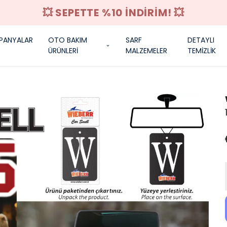
RİM! 💥
PANYALAR
OTO BAKIM
SARF
DETAYLI
ÜRÜNLERİ
MALZEMELER
TEMİZLİK