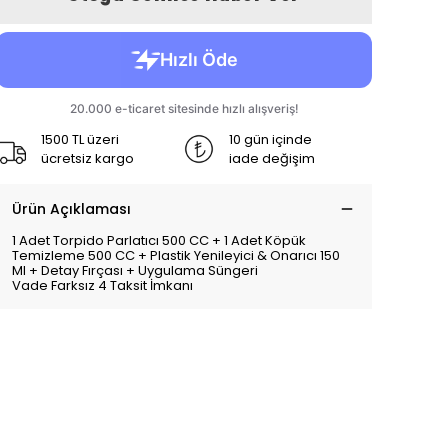
1500 TL üzeri
10 gün içinde
ücretsiz kargo
iade değişim
Ürün Açıklaması
1 Adet Torpido Parlatıcı 500 CC + 1 Adet Köpük
Temizleme 500 CC + Plastik Yenileyici & Onarıcı 150
Ml + Detay Fırçası + Uygulama Süngeri
Vade Farksız 4 Taksit İmkanı