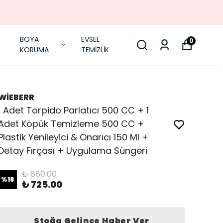
BOYA
EVSEL
0
KORUMA
TEMİZLİK
WİEBERR
1 Adet Torpido Parlatıcı 500 CC + 1
Adet Köpük Temizleme 500 CC +
Plastik Yenileyici & Onarıcı 150 Ml +
Detay Fırçası + Uygulama Süngeri
₺ 880.00
%
18
₺ 725.00
Stoğa Gelince Haber Ver