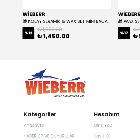
WİEBERR
WİEBER
🎁 KOLAY SERAMİK & WAX SET MİNİ BAGAJ ÇANTASI HEDİYELİ 🎁
₺ 1,650.00
₺ 
%
12
%
17
₺ 1,450.00
₺ 
Kategoriler
Hesabım
Anasayfa
Giriş Yap
HABERLER VE DUYURULAR
Kayıt Ol