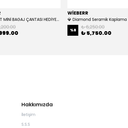
R
WİEBERR
🎁 WAX SET MİNİ BAGAJ ÇANTASI HEDİYELİ 🎁
💎 Diamond Seramik Kaplama S
1,200.00
₺ 6,250.00
%
8
999.00
₺ 5,750.00
Hakkımızda
İletişim
S.S.S