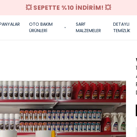
💥 SEPETTE %10 İNDİRİM! 💥
PANYALAR
OTO BAKIM
SARF
DETAYLI
ÜRÜNLERİ
MALZEMELER
TEMİZLİK