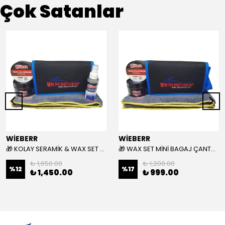
Çok Satanlar
WİEBERR
WİEBERR
🎁 KOLAY SERAMİK & WAX SET MİNİ BAGAJ ÇANTASI HEDİYELİ 🎁
🎁 WAX SET MİNİ BAGAJ ÇANTASI HEDİYELİ 🎁
₺ 1,650.00
₺ 1,200.00
%
12
%
17
₺ 1,450.00
₺ 999.00