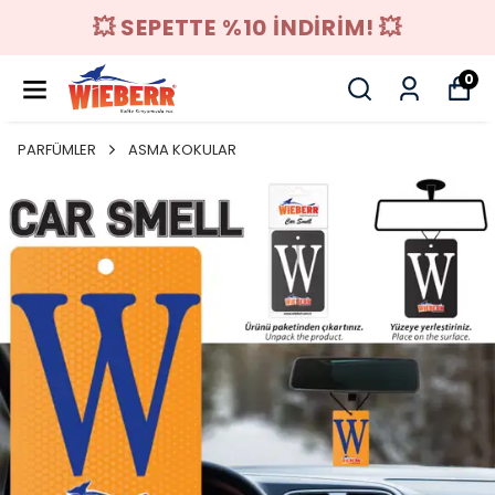
💥 SEPETTE %10 İNDİRİM! 💥
0
PARFÜMLER
ASMA KOKULAR